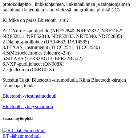
protokollapino-, linkkiohjaimen, linkinhallinnan ja isäntäohjaimen
rajapinnan laiteohjelmiston yhdessä integroituna piirissä (IC).
K: Mikä on paras Bluetooth -siru?
A: 1.Nordic -puolijohde (NRF52840, NRF52832, NRF51822,
NRF52811, NRF52810, NRF52833, NRF5340, NRF52805)
2.Dialog -puolijohde (DA14683, DA14585)
3.TEXAS -instrumentit (TI CC2541, TI CC2540)
4.StMicroelectronics (bluenrg -2 n)
5.SILABS (EFR32BG13, EFR32BG22)
6.NXP -puolijohteet (QN908X)
7. Qualcomm (CSR102X)
Suositut Tagit: Bluetooth -sirumoduuli, Kiina Bluetooth -sirujen
toimittajat, tehdas
Bluetooth -viestintämoduuli
Bluetooth -yhteysmoduuli
Saatat myös pitää
BT -lähetinmoduuli