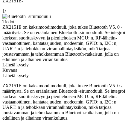
ZX2151E-
1
/
Tiedot:
ZX2151E on kaksimoodimoduuli, joka tukee Bluetooth V5. 0 -
määritystä. Se on eräänlainen Bluetooth -sirumoduuli. Se integroi
korkean suorituskyvyn ja pienitehoisen MCU: n, RF-lähetin-
vastaanottimen, kantataajuuden, modeemin, GPIO: n, I2C: n,
UART: n ja tehokkaan virranhallintayksikön, mikä tarjoaa
joustavamman ja tehokkaamman Bluetooth-ratkaisun, jolla on
edullinen ja alhainen virrankulutus.
Lähetä kysely
Kuvaus
Lähetä kysely
ZX2151E on kaksimoodimoduuli, joka tukee Bluetooth V5. 0 -
määritystä. Se on eräänlainen Bluetooth -sirumoduuli. Se integroi
korkean suorituskyvyn ja pienitehoisen MCU: n, RF-lähetin-
vastaanottimen, kantataajuuden, modeemin, GPIO: n, I2C: n,
UART: n ja tehokkaan virranhallintayksikön, mikä tarjoaa
joustavamman ja tehokkaamman Bluetooth-ratkaisun, jolla on
edullinen ja alhainen virrankulutus.