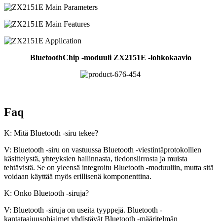
Bluetooth
Chip -moduuli ZX2151E -lohkokaavio
Faq
K: Mitä Bluetooth -siru tekee?
V: Bluetooth -siru on vastuussa Bluetooth -viestintäprotokollien
käsittelystä, yhteyksien hallinnasta, tiedonsiirrosta ja muista
tehtävistä. Se on yleensä integroitu Bluetooth -moduuliin, mutta sitä
voidaan käyttää myös erillisenä komponenttina.
K: Onko Bluetooth -siruja?
V: Bluetooth -siruja on useita tyyppejä. Bluetooth -
kantataajuusohjaimet yhdistävät Bluetooth -määritelmän