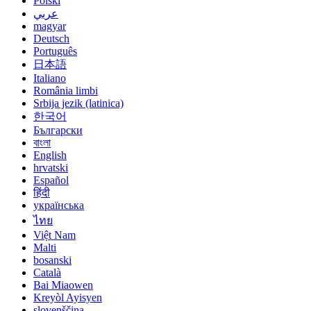
Polski
عربي
magyar
Deutsch
Português
日本語
Italiano
România limbi
Srbija jezik (latinica)
한국어
Български
বাংলা
English
hrvatski
Español
हिंदी
українська
ไทย
Việt Nam
Malti
bosanski
Català
Bai Miaowen
Kreyòl Ayisyen
slovenščina