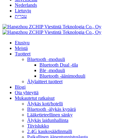
Nederlands
Lietuvių
עברית
Etusivu
Meistä
Tuotteet
Bluetooth -moduuli
Bluetooth Dual -tila
Ble -moduuli
Bluetooth -äänimoduuli
Älylaitteet tuotteet
Blogi
Ota yhteyttä
Mukautetut ratkaisut
Älykäs koti/hotelli
Bluetooth -älykäs kypärä
Lääketieteellinen sänky
Älykäs laidunhallinta
Tiivislukko
2.4G kaukosäädinmalli
Paikallinen äänentunnistuslauta