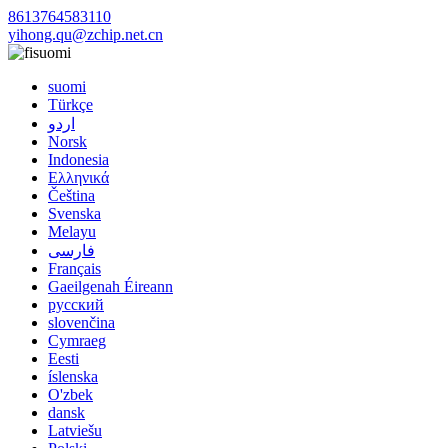
8613764583110
yihong.qu@zchip.net.cn
suomi
suomi
Türkçe
اردو
Norsk
Indonesia
Ελληνικά
Čeština
Svenska
Melayu
فارسی
Français
Gaeilgenah Éireann
русский
slovenčina
Cymraeg
Eesti
íslenska
O'zbek
dansk
Latviešu