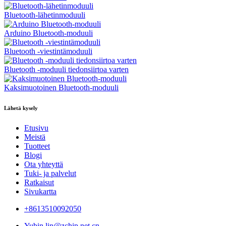
Bluetooth-lähetinmoduuli
Arduino Bluetooth-moduuli
Bluetooth -viestintämoduuli
Bluetooth -moduuli tiedonsiirtoa varten
Kaksimuotoinen Bluetooth-moduuli
Lähetä kysely
Etusivu
Meistä
Tuotteet
Blogi
Ota yhteyttä
Tuki- ja palvelut
Ratkaisut
Sivukartta
+8613510092050
Yubin.lin@zchip.net.cn