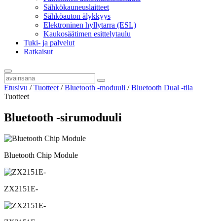
Sähkökauneuslaitteet
Sähköauton älykkyys
Elektroninen hyllytarra (ESL)
Kaukosäätimen esittelytaulu
Tuki- ja palvelut
Ratkaisut
Etusivu
/
Tuotteet
/
Bluetooth -moduuli
/
Bluetooth Dual -tila
Tuotteet
Bluetooth -sirumoduuli
Bluetooth Chip Module
ZX2151E-